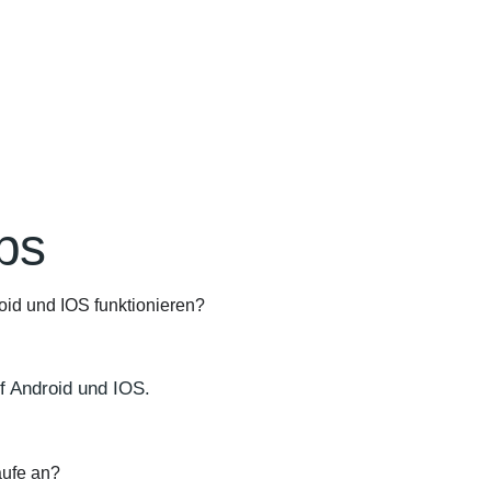
ps
oid und IOS funktionieren?
uf Android und IOS.
äufe an?